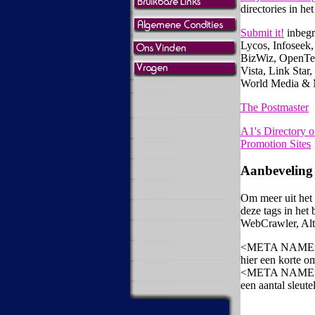
directories in he
Submit it!
inbegr
Lycos, Infoseek,
BizWiz, OpenTe
Vista, Link Star
World Media & 
The Postmaster
A1's Director
Promotion Sites
Aanbeveling
Om meer uit het
deze tags in het
WebCrawler, Alt
<META NAME="
hier een korte 
<META NAME="
een aantal sleu