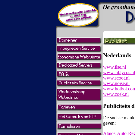
Nederlands
www.ilse.nl
www-nl.lycos.nl
www.scoot.nl
www.noise.nl
www.hotbot.co
www.zoek.nl
Publiciteits 
De snelste mani
geven:
Atajos-Auto-Regi