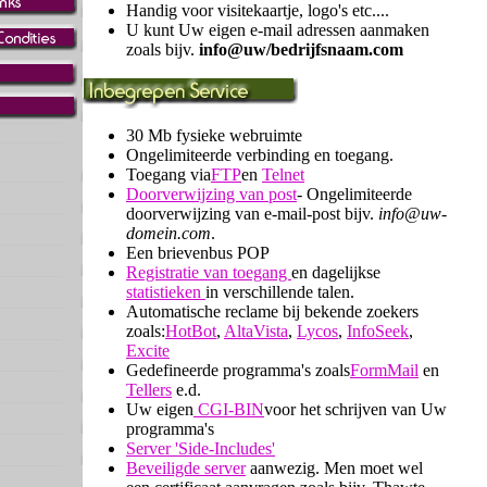
Handig voor visitekaartje, logo's etc....
U kunt Uw eigen e-mail adressen aanmaken
zoals bijv.
info@uw/bedrijfsnaam.com
30 Mb fysieke webruimte
Ongelimiteerde verbinding en toegang.
Toegang via
FTP
en
Telnet
Doorverwijzing van post
- Ongelimiteerde
doorverwijzing van e-mail-post bijv.
info@uw-
domein.com
.
Een brievenbus POP
Registratie van toegang
en dagelijkse
statistieken
in verschillende talen.
Automatische reclame bij bekende zoekers
zoals:
HotBot
,
AltaVista
,
Lycos
,
InfoSeek
,
Excite
Gedefineerde programma's zoals
FormMail
en
Tellers
e.d.
Uw eigen
CGI-BIN
voor het schrijven van Uw
programma's
Server 'Side-Includes'
Beveiligde server
aanwezig. Men moet wel