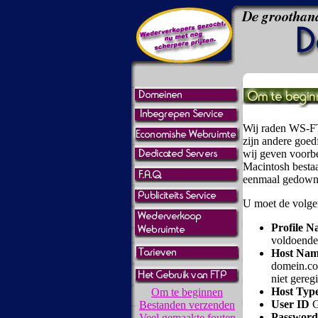
Wij raden WS-FT
zijn andere goe
wij geven voor
Macintosh besta
eenmaal gedownlo
U moet de volge
Profile 
voldoende
Host Na
domein.co
niet gereg
Host Typ
Om te beginnen
User ID
G
Bestanden verzenden
Password
Veel gemaakte fouten