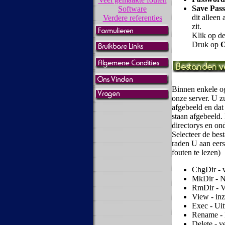
Save Pass
Software
dit alleen
Verdere referenties
zit.
Klik op d
Druk op
Binnen enkele o
onze server. U z
afgebeeld en dat
staan afgebeeld. 
directorys en ond
Selecteer de bes
raden U aan eer
fouten te lezen)
ChgDir - v
MkDir - N
RmDir - V
View - inz
Exec - Ui
Rename -
Delete - v