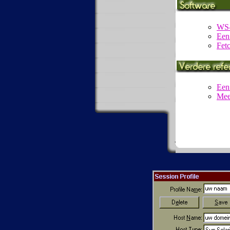
WS-
Een
Fet
Een 
Meer