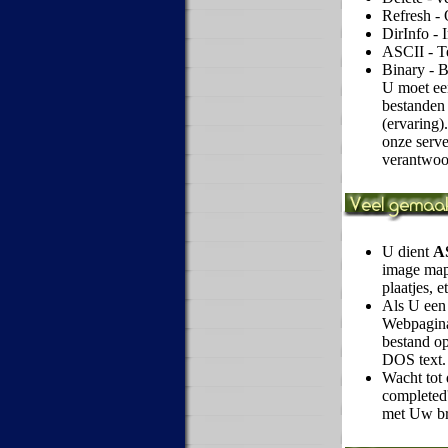
Refresh -
DirInfo - 
ASCII - T
Binary - B
U moet ee
bestanden 
(ervaring)
onze serve
verantwoo
U dient
A
image maps
plaatjes, et
Als U een
Webpagina'
bestand op
DOS text.
Wacht tot 
completed'
met Uw br