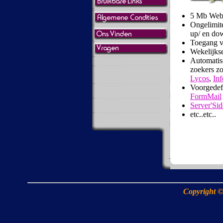
5 Mb Web
Ongelimit
up/ en do
Toegang 
Wekelijks
Automatisc
zoekers zo
Lycos
,
In
Voorgedef
FormMail
Server'Sid
etc..etc..
Copyright ©