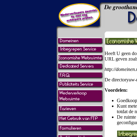
Heeft U geen do
URL geven zoals
http://domeinen.
De directory
uw-
Voordelen:
Goedkoo
Kunt metee
totdat de 
De ruimte 
geconfigur