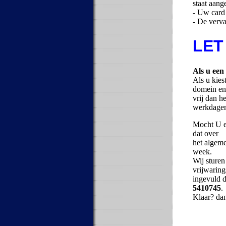
staat aang
- Uw car
- De verva
LET 
Als u een 
Als u kies
domein en
vrij dan h
werkdagen
Mocht U 
dat over
het algeme
week.
Wij sturen
vrijwaring
ingevuld d
5410745
.
Klaar? dan