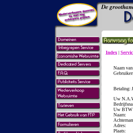
Index
|
Servic
Naam van 
Gebruiker
Betaling: J
Uw N.A.W
Bedrijfsn
Uw BTW N
Naam:
Achterna
Adres:
Plaats: